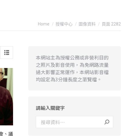
You are here:
Home
授權中心
圖像資料
頁面 2282
本網站主為授權公務或非營利目的
之照片及影音使用，為免網路流量
過大影響正常運作，本網站影音檔
均設定為3分鐘長度之瀏覽檔。
請輸入關鍵字
會、議