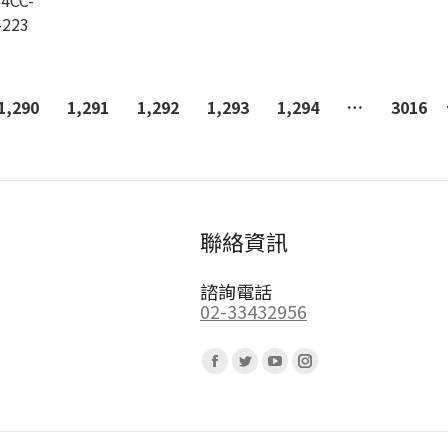
4CC-
-223
1,290
1,291
1,292
1,293
1,294
…
3016
聯絡資訊
諮詢電話
02-33432956
Find us on:
Facebook
Twitter
YouTube
Instagram
page
page
page
page
opens
opens
opens
opens