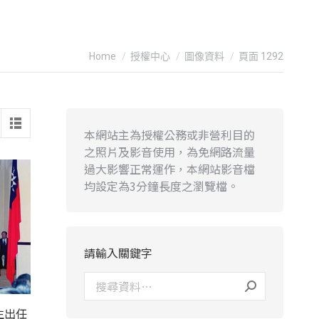
You are here:
Home
授權中心
圖像資料
頁面 1292
本網站主為授權公務或非營利目的
之照片及影音使用，為免網路流量
過大影響正常運作，本網站影音檔
均設定為3分鐘長度之瀏覽檔。
請輸入關鍵字
生出任