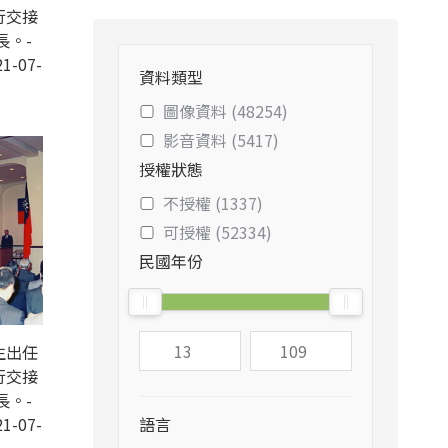
行交接
長。-
1-07-
資料類型
圖像資料 (48254)
影音資料 (5417)
授權狀態
不授權 (1337)
可授權 (52334)
民國年份
生出任
行交接
長。-
1-07-
語言