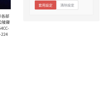
清除設定
套用設定
率各部
公陵寢
4CC-
-224