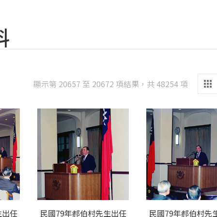
料
Sorted
顯示第 20657 至 20672 項結果，共 48254 項
by
latest
生出任
民國79年郝伯村先生出任
民國79年郝伯村先