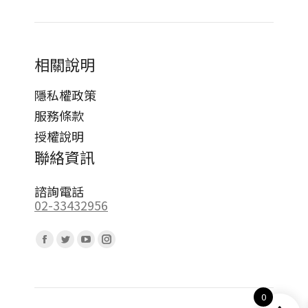
相關說明
隱私權政策
服務條款
授權說明
聯絡資訊
諮詢電話
02-33432956
Find us on:
Facebook
Twitter
YouTube
Instagram
page
page
page
page
opens
opens
opens
opens
0
in
in
in
in