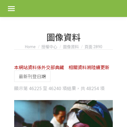
圖像資料
You are here:
Home
授權中心
圖像資料
頁面 2890
本網站資料係外交部典藏 相關資料將陸續更新
Sorted
顯示第 46225 至 46240 項結果，共 48254 項
by
latest