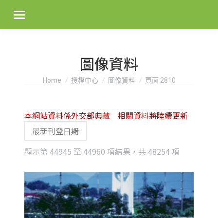
圖像資料
You are here:
Home
授權中心
圖像資料
頁面 2810
本網站資料係外交部典藏 相關資料將陸續更新
Sorted
顯示第 44945 至 44960 項結果，共 48254 項
by
latest