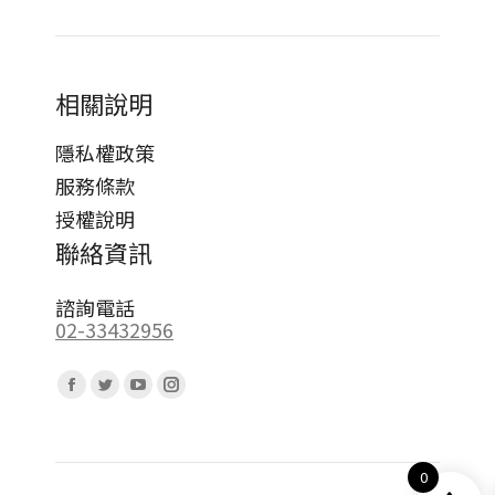
相關說明
隱私權政策
服務條款
授權說明
聯絡資訊
諮詢電話
02-33432956
Find us on:
Facebook
Twitter
YouTube
Instagram
page
page
page
page
opens
opens
opens
opens
0
in
in
in
in