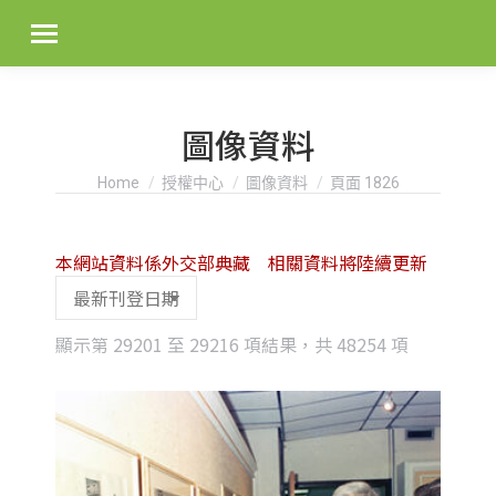
圖像資料
You are here:
Home
授權中心
圖像資料
頁面 1826
本網站資料係外交部典藏 相關資料將陸續更新
Sorted
顯示第 29201 至 29216 項結果，共 48254 項
by
latest