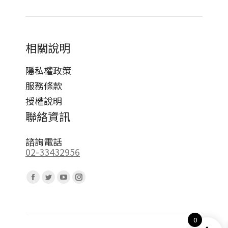
相關說明
隱私權政策
服務條款
授權說明
聯絡資訊
諮詢電話
02-33432956
Find us on:
Facebook
Twitter
YouTube
Instagram
page
page
page
page
opens
opens
opens
opens
0
in
in
in
in