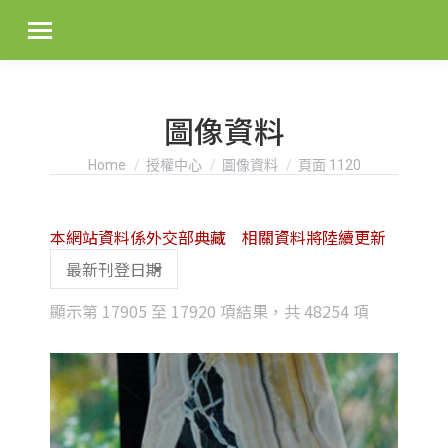
圖像資料
You are here:
Home
授權中心
圖像資料
頁面 1120
本網站資料係外交部典藏 相關資料將陸續更新
Sorted
顯示第 17905 至 17920 項結果，共 48254 項
by
latest