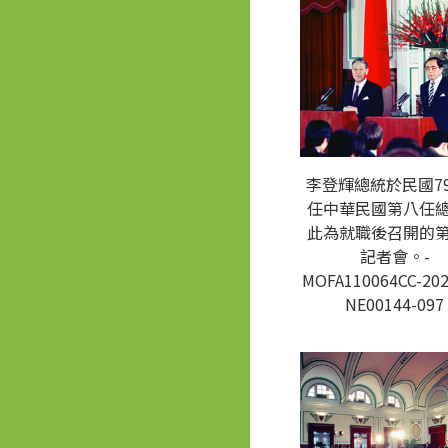
李登輝總統於民國7
任中華民國第八任
此為就職後召開的
記者會。-
MOFA110064CC-202
NE00144-097