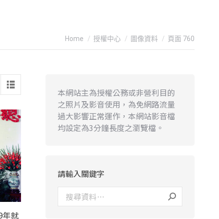
You are here:
Home
授權中心
圖像資料
頁面 760
本網站主為授權公務或非營利目的
之照片及影音使用，為免網路流量
過大影響正常運作，本網站影音檔
均設定為3分鐘長度之瀏覽檔。
請輸入關鍵字
9年就