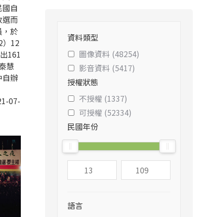
民國自
改選而
員，於
資料類型
2）12
圖像資料 (48254)
出161
秦慧
影音資料 (5417)
中自辦
授權狀態
不授權 (1337)
1-07-
可授權 (52334)
民國年份
語言