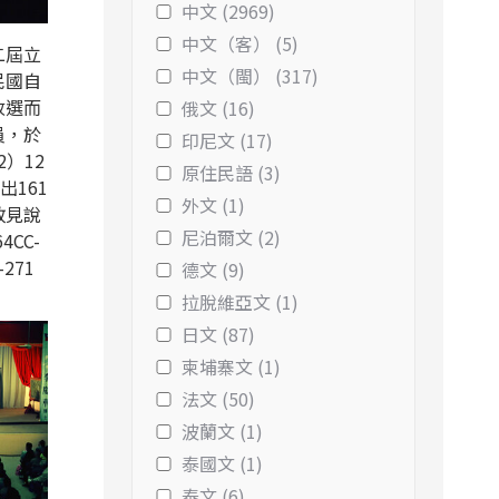
中文 (2969)
中文（客） (5)
二屆立
中文（閩） (317)
民國自
改選而
俄文 (16)
員，於
印尼文 (17)
2）12
原住民語 (3)
出161
外文 (1)
政見說
尼泊爾文 (2)
4CC-
-271
德文 (9)
拉脫維亞文 (1)
日文 (87)
柬埔寨文 (1)
法文 (50)
波蘭文 (1)
泰國文 (1)
泰文 (6)