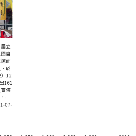
二屆立
民國自
改選而
員，於
）12
出161
人宣傳
。-
1-07-