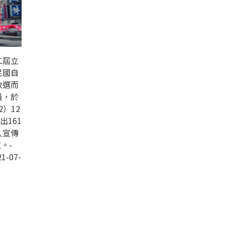
二屆立
民國自
改選而
員，於
2）12
出161
人宣傳
。-
1-07-