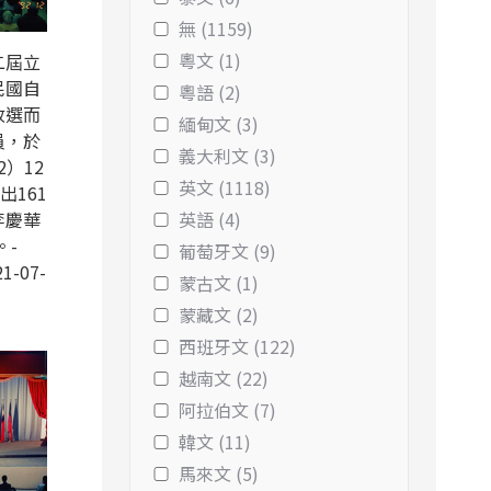
無 (1159)
粵文 (1)
二屆立
民國自
粵語 (2)
改選而
緬甸文 (3)
員，於
義大利文 (3)
2）12
英文 (1118)
出161
李慶華
英語 (4)
。-
葡萄牙文 (9)
1-07-
蒙古文 (1)
蒙藏文 (2)
西班牙文 (122)
越南文 (22)
阿拉伯文 (7)
韓文 (11)
馬來文 (5)