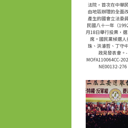
法院，首次在中華
由地區辦理的全面
產生的國會立法委
民國八十一年（1992
月18日舉行投票，選
席。國民黨候選人
珠、洪濬哲、丁守
政見發表會。-
MOFA110064CC-202
NE00132-276