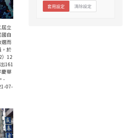
清除設定
套用設定
二屆立
民國自
改選而
員，於
2）12
出161
李慶華
。-
1-07-