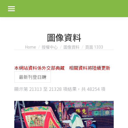
圖像資料
You are here:
Home
授權中心
圖像資料
頁面 1333
本網站資料係外交部典藏 相關資料將陸續更新
Sorted
顯示第 21313 至 21328 項結果，共 48254 項
by
latest