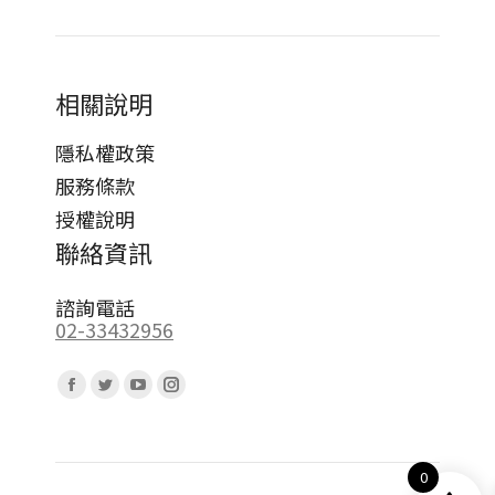
相關說明
隱私權政策
服務條款
授權說明
聯絡資訊
諮詢電話
02-33432956
Find us on:
Facebook
Twitter
YouTube
Instagram
page
page
page
page
opens
opens
opens
opens
0
in
in
in
in