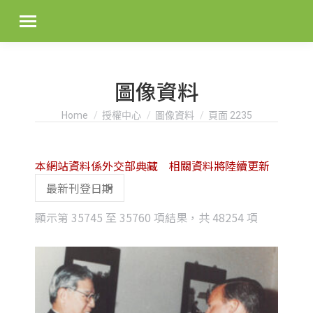
圖像資料
You are here:
Home
授權中心
圖像資料
頁面 2235
本網站資料係外交部典藏 相關資料將陸續更新
Sorted
顯示第 35745 至 35760 項結果，共 48254 項
by
latest