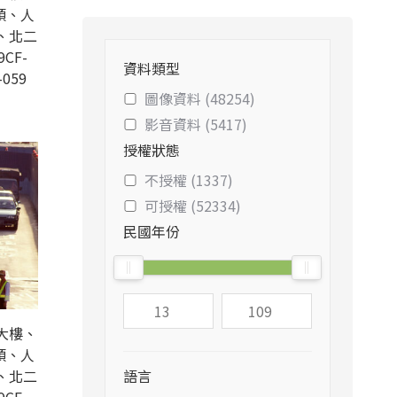
頭、人
、北二
9CF-
資料類型
-059
圖像資料 (48254)
影音資料 (5417)
授權狀態
不授權 (1337)
可授權 (52334)
民國年份
大樓、
頭、人
、北二
語言