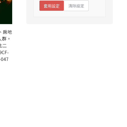
清除設定
套用設定
、房地
人群。
北二
9CF-
-047