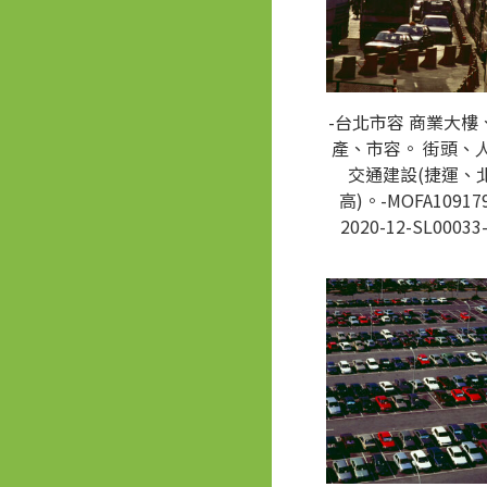
-台北市容 商業大樓
產、市容。 街頭、
交通建設(捷運、
高)。-MOFA109179
2020-12-SL00033