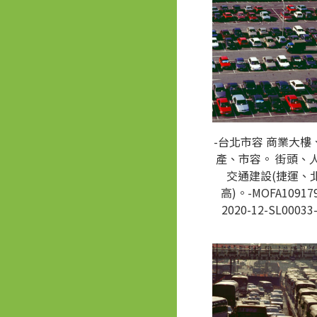
-台北市容 商業大樓
產、市容。 街頭、
交通建設(捷運、
高)。-MOFA109179
2020-12-SL00033