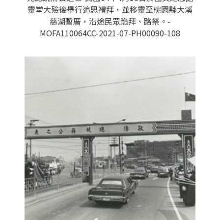
靈堂大殮後舉行追思禮拜，並移靈至桃園縣大溪
慈湖暫厝，沿途民眾跪拜、路祭。-
MOFA110064CC-2021-07-PH00090-108