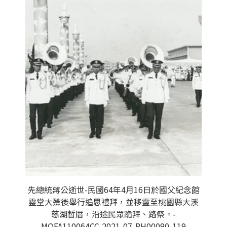
先總統蔣公逝世-民國64年4月16日於國父紀念館
靈堂大殮後舉行追思禮拜，並移靈至桃園縣大溪
慈湖暫厝，沿途民眾跪拜、路祭。-
MOFA110064CC-2021-07-PH00090-119