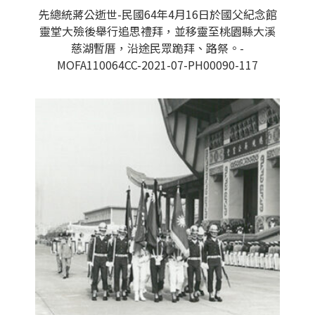
先總統蔣公逝世-民國64年4月16日於國父紀念館
靈堂大殮後舉行追思禮拜，並移靈至桃園縣大溪
慈湖暫厝，沿途民眾跪拜、路祭。-
MOFA110064CC-2021-07-PH00090-117