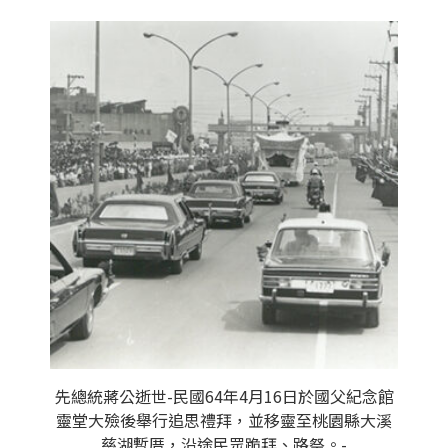
先總統蔣公逝世-民國64年4月16日於國父紀念館
靈堂大殮後舉行追思禮拜，並移靈至桃園縣大溪
慈湖暫厝，沿途民眾跪拜、路祭。-