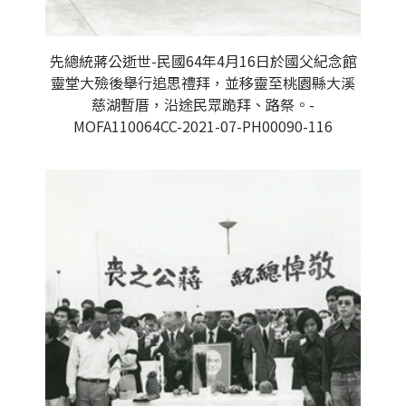
先總統蔣公逝世-民國64年4月16日於國父紀念館
靈堂大殮後舉行追思禮拜，並移靈至桃園縣大溪
慈湖暫厝，沿途民眾跪拜、路祭。-
MOFA110064CC-2021-07-PH00090-116