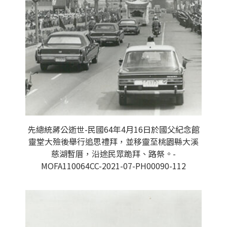
先總統蔣公逝世-民國64年4月16日於國父紀念館
靈堂大殮後舉行追思禮拜，並移靈至桃園縣大溪
慈湖暫厝，沿途民眾跪拜、路祭。-
MOFA110064CC-2021-07-PH00090-112