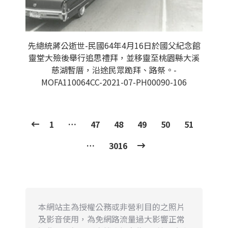
先總統蔣公逝世-民國64年4月16日於國父紀念館
靈堂大殮後舉行追思禮拜，並移靈至桃園縣大溪
慈湖暫厝，沿途民眾跪拜、路祭。-
MOFA110064CC-2021-07-PH00090-106
1
…
47
48
49
50
51
…
3016
本網站主為授權公務或非營利目的之照片
及影音使用，為免網路流量過大影響正常