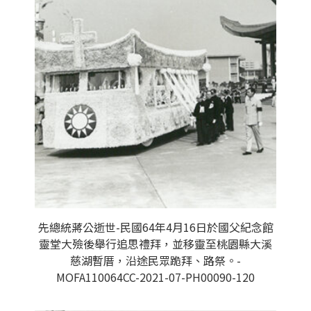
先總統蔣公逝世-民國64年4月16日於國父紀念館
靈堂大殮後舉行追思禮拜，並移靈至桃園縣大溪
慈湖暫厝，沿途民眾跪拜、路祭。-
MOFA110064CC-2021-07-PH00090-120