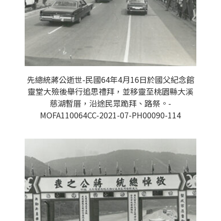
先總統蔣公逝世-民國64年4月16日於國父紀念館
靈堂大殮後舉行追思禮拜，並移靈至桃園縣大溪
慈湖暫厝，沿途民眾跪拜、路祭。-
MOFA110064CC-2021-07-PH00090-114