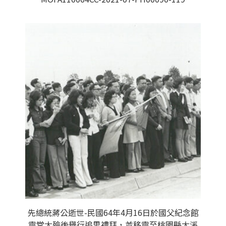
先總統蔣公逝世-民國64年4月16日於國父紀念館
靈堂大殮後舉行追思禮拜，並移靈至桃園縣大溪