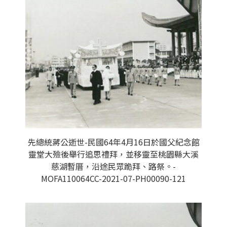
先總統蔣公逝世-民國64年4月16日於國父紀念館
靈堂大殮後舉行追思禮拜，並移靈至桃園縣大溪
慈湖暫厝，沿途民眾跪拜、路祭。-
MOFA110064CC-2021-07-PH00090-121