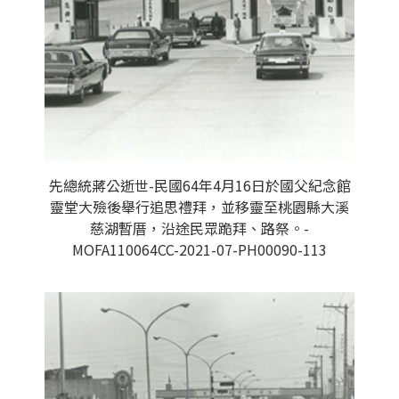
先總統蔣公逝世-民國64年4月16日於國父紀念館
靈堂大殮後舉行追思禮拜，並移靈至桃園縣大溪
慈湖暫厝，沿途民眾跪拜、路祭。-
MOFA110064CC-2021-07-PH00090-113