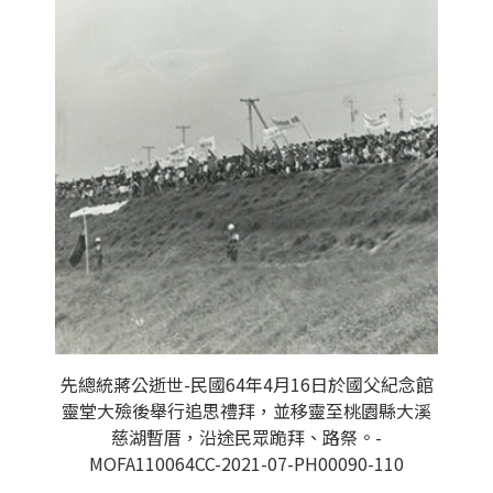
先總統蔣公逝世-民國64年4月16日於國父紀念館
靈堂大殮後舉行追思禮拜，並移靈至桃園縣大溪
慈湖暫厝，沿途民眾跪拜、路祭。-
MOFA110064CC-2021-07-PH00090-110