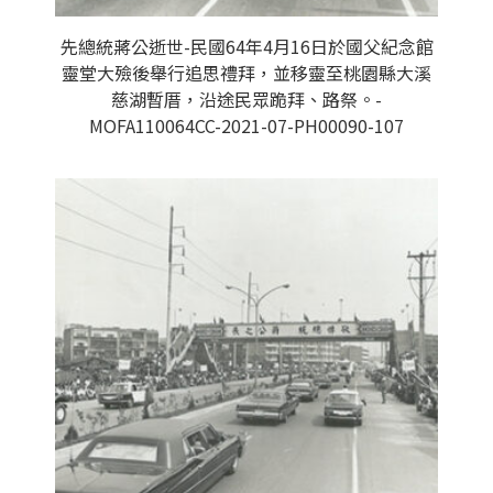
先總統蔣公逝世-民國64年4月16日於國父紀念館
靈堂大殮後舉行追思禮拜，並移靈至桃園縣大溪
慈湖暫厝，沿途民眾跪拜、路祭。-
MOFA110064CC-2021-07-PH00090-107