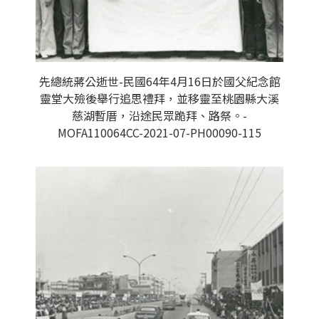
先總統蔣公逝世-民國64年4月16日於國父紀念館
靈堂大殮後舉行追思禮拜，並移靈至桃園縣大溪
慈湖暫厝，沿途民眾跪拜、路祭。-
MOFA110064CC-2021-07-PH00090-115