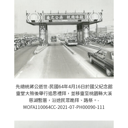
先總統蔣公逝世-民國64年4月16日於國父紀念館
靈堂大殮後舉行追思禮拜，並移靈至桃園縣大溪
慈湖暫厝，沿途民眾跪拜、路祭。-
MOFA110064CC-2021-07-PH00090-111