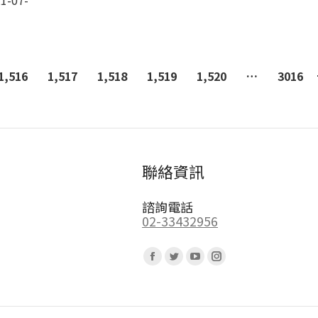
1-07-
1,516
1,517
1,518
1,519
1,520
…
3016
聯絡資訊
諮詢電話
02-33432956
Find us on:
Facebook
Twitter
YouTube
Instagram
page
page
page
page
opens
opens
opens
opens