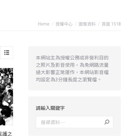
You are here:
Home
授權中心
圖像資料
頁面 1518
本網站主為授權公務或非營利目的
之照片及影音使用，為免網路流量
過大影響正常運作，本網站影音檔
均設定為3分鐘長度之瀏覽檔。
請輸入關鍵字
庇護之