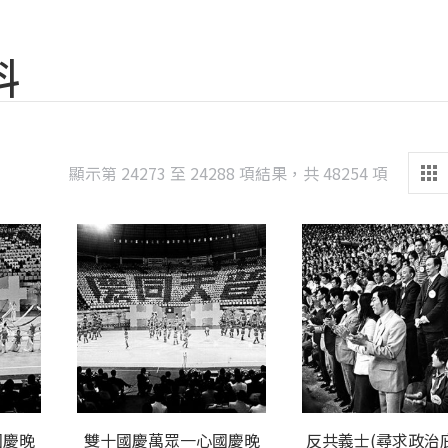
料
Sorted
顯示第 24273 至 24288 項結果，共 48254 項
by
latest
國慶晚
雙十國慶萬眾一心國慶晚
反共義士(尋求政治