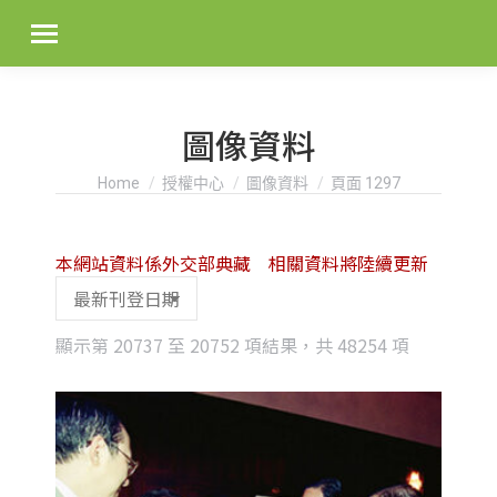
圖像資料
You are here:
Home
授權中心
圖像資料
頁面 1297
本網站資料係外交部典藏 相關資料將陸續更新
Sorted
顯示第 20737 至 20752 項結果，共 48254 項
by
latest