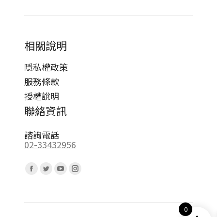
相關說明
隱私權政策
服務條款
授權說明
聯絡資訊
諮詢電話
02-33432956
Find us on:
Facebook
Twitter
YouTube
Instagram
page
page
page
page
opens
opens
opens
opens
0
in
in
in
in