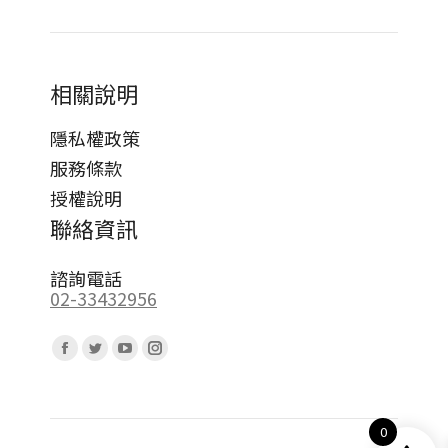
相關說明
隱私權政策
服務條款
授權說明
聯絡資訊
諮詢電話
02-33432956
Find us on:
Facebook
Twitter
YouTube
Instagram
page
page
page
page
opens
opens
opens
opens
0
in
in
in
in