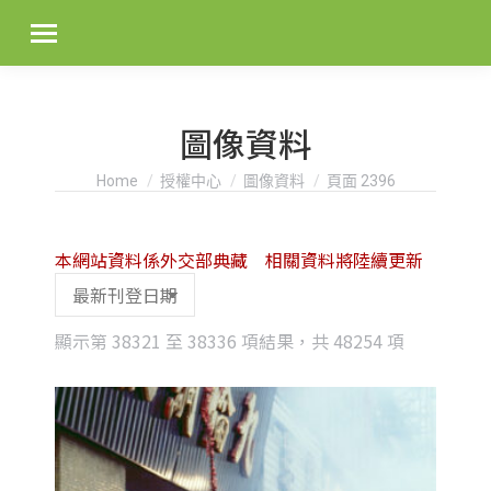
圖像資料
You are here:
Home
授權中心
圖像資料
頁面 2396
本網站資料係外交部典藏 相關資料將陸續更新
Sorted
顯示第 38321 至 38336 項結果，共 48254 項
by
latest