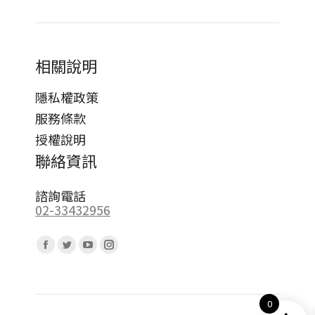
相關說明
隱私權政策
服務條款
授權說明
聯絡資訊
諮詢電話
02-33432956
Find us on:
Facebook
Twitter
YouTube
Instagram
page
page
page
page
opens
opens
opens
opens
0
in
in
in
in