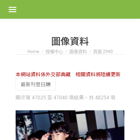
圖像資料
You are here:
Home
授權中心
圖像資料
頁面 2940
本網站資料係外交部典藏 相關資料將陸續更新
Sorted
顯示第 47025 至 47040 項結果，共 48254 項
by
latest