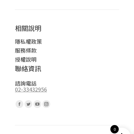
相關說明
隱私權政策
服務條款
授權說明
聯絡資訊
諮詢電話
02-33432956
Find us on:
Facebook
Twitter
YouTube
Instagram
page
page
page
page
opens
opens
opens
opens
0
in
in
in
in