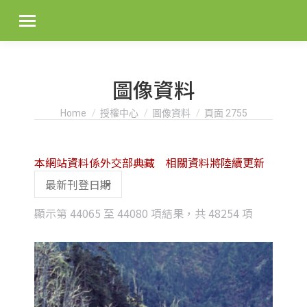
圖像資料
You are here:
Home
授權中心
圖像資料
頁面 2755
本網站資料係外交部典藏 相關資料將陸續更新
Sorted
顯示第 44065 至 44080 項結果，共 48254 項
by
latest