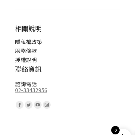
相關說明
隱私權政策
服務條款
授權說明
聯絡資訊
諮詢電話
02-33432956
Find us on:
Facebook
Twitter
YouTube
Instagram
page
page
page
page
opens
opens
opens
opens
0
in
in
in
in