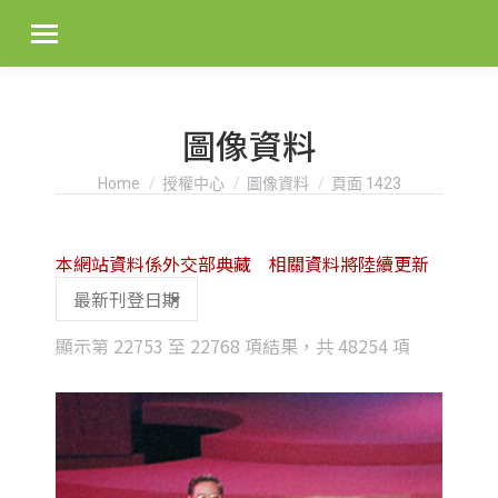
圖像資料
You are here:
Home
授權中心
圖像資料
頁面 1423
本網站資料係外交部典藏 相關資料將陸續更新
Sorted
顯示第 22753 至 22768 項結果，共 48254 項
by
latest