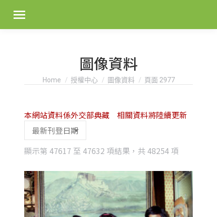
圖像資料
You are here:
Home
授權中心
圖像資料
頁面 2977
本網站資料係外交部典藏 相關資料將陸續更新
Sorted
顯示第 47617 至 47632 項結果，共 48254 項
by
latest