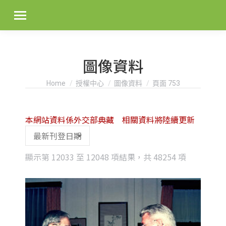
圖像資料
You are here:
Home
授權中心
圖像資料
頁面 753
本網站資料係外交部典藏 相關資料將陸續更新
Sorted
顯示第 12033 至 12048 項結果，共 48254 項
by
latest