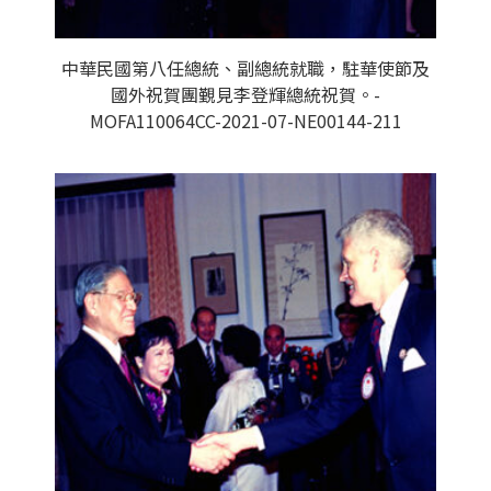
中華民國第八任總統、副總統就職，駐華使節及
國外祝賀團覲見李登輝總統祝賀。-
MOFA110064CC-2021-07-NE00144-211