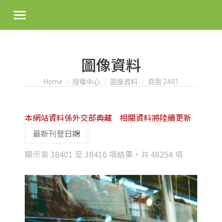
圖像資料
You are here:
Home
授權中心
圖像資料
頁面 2401
本網站資料係外交部典藏 相關資料將陸續更新
Sorted
顯示第 38401 至 38416 項結果，共 48254 項
by
latest