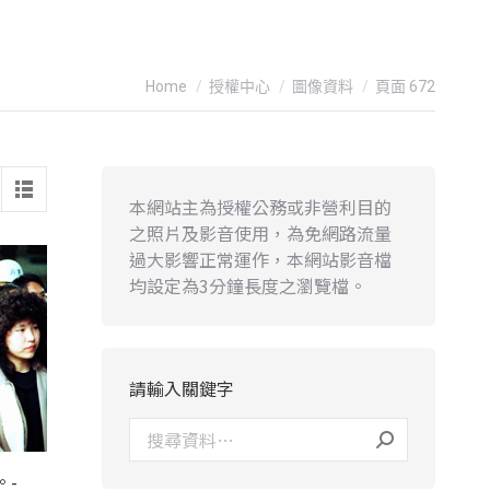
You are here:
Home
授權中心
圖像資料
頁面 672
本網站主為授權公務或非營利目的
之照片及影音使用，為免網路流量
過大影響正常運作，本網站影音檔
均設定為3分鐘長度之瀏覽檔。
請輸入關鍵字
。-