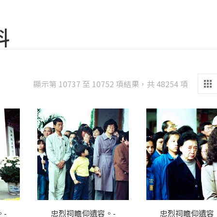
料
Sorted
顯示第 10737 至 10752 項結果，共 48254 項
by
latest
-
忠烈祠瞻仰遺容。-
忠烈祠瞻仰遺容