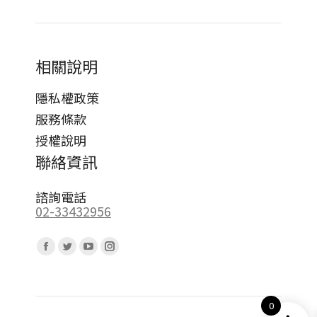
相關說明
隱私權政策
服務條款
授權說明
聯絡資訊
諮詢電話
02-33432956
Find us on:
Facebook
Twitter
YouTube
Instagram
page
page
page
page
opens
opens
opens
opens
0
in
in
in
in