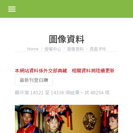
圖像資料
You are here:
Home
授權中心
圖像資料
頁面 896
本網站資料係外交部典藏 相關資料將陸續更新
Sorted
顯示第 14321 至 14336 項結果，共 48254 項
by
latest