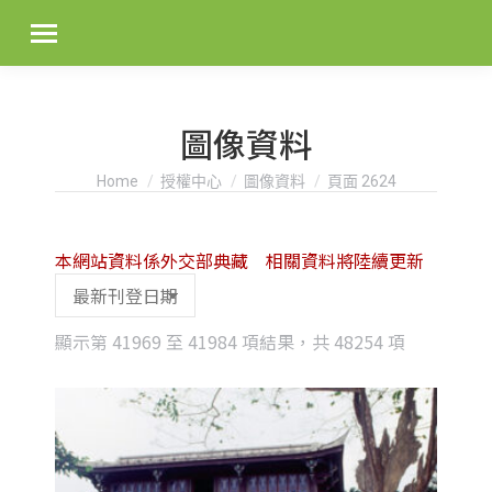
圖像資料
You are here:
Home
授權中心
圖像資料
頁面 2624
本網站資料係外交部典藏 相關資料將陸續更新
Sorted
顯示第 41969 至 41984 項結果，共 48254 項
by
latest