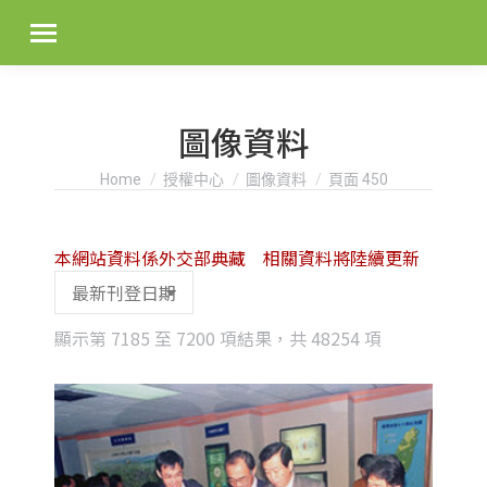
圖像資料
You are here:
Home
授權中心
圖像資料
頁面 450
本網站資料係外交部典藏 相關資料將陸續更新
Sorted
顯示第 7185 至 7200 項結果，共 48254 項
by
latest