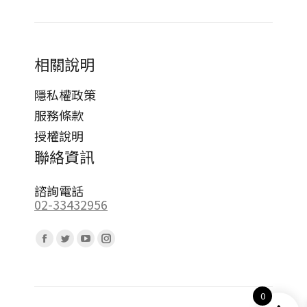
相關說明
隱私權政策
服務條款
授權說明
聯絡資訊
諮詢電話
02-33432956
Find us on:
Facebook
Twitter
YouTube
Instagram
page
page
page
page
opens
opens
opens
opens
0
in
in
in
in