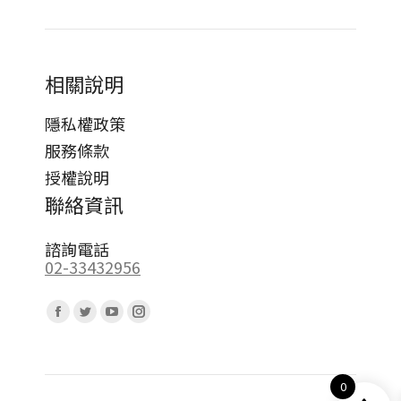
相關說明
隱私權政策
服務條款
授權說明
聯絡資訊
諮詢電話
02-33432956
Find us on:
Facebook
Twitter
YouTube
Instagram
page
page
page
page
opens
opens
opens
opens
0
in
in
in
in