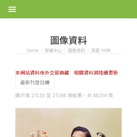
圖像資料
You are here:
Home
授權中心
圖像資料
頁面 1698
本網站資料係外交部典藏 相關資料將陸續更新
Sorted
顯示第 27153 至 27168 項結果，共 48254 項
by
latest