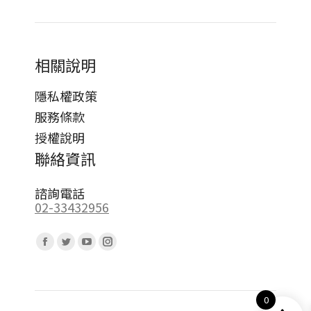
相關說明
隱私權政策
服務條款
授權說明
聯絡資訊
諮詢電話
02-33432956
Find us on:
Facebook
Twitter
YouTube
Instagram
page
page
page
page
opens
opens
opens
opens
0
in
in
in
in