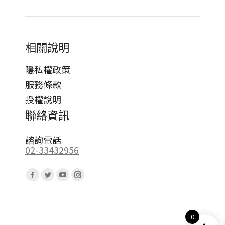
相關說明
隱私權政策
服務條款
授權說明
聯絡資訊
諮詢電話
02-33432956
Find us on:
Facebook
Twitter
YouTube
Instagram
page
page
page
page
opens
opens
opens
opens
0
in
in
in
in