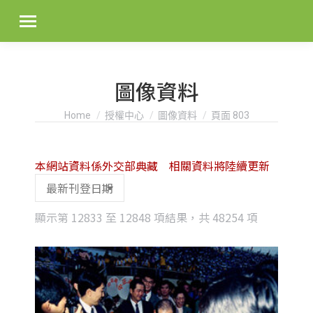
圖像資料
You are here:
Home
授權中心
圖像資料
頁面 803
本網站資料係外交部典藏 相關資料將陸續更新
Sorted
顯示第 12833 至 12848 項結果，共 48254 項
by
latest