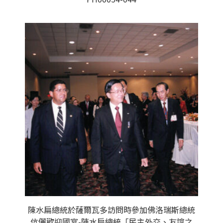
陳水扁總統於薩爾瓦多訪問時參加佛洛瑞斯總統
伉儷歡迎國宴-陳水扁總統「民主外交、友誼之