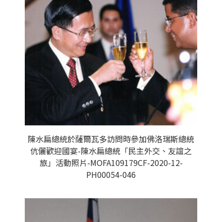
陳水扁總統於薩爾瓦多訪問時參加佛洛瑞斯總統
伉儷歡迎國宴-陳水扁總統「民主外交、友誼之
旅」活動照片-MOFA109179CF-2020-12-
PH00054-046