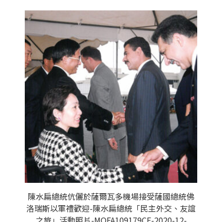
陳水扁總統伉儷於薩爾瓦多機場接受薩國總統佛
洛瑞斯以軍禮歡迎-陳水扁總統「民主外交、友誼
之旅」活動照片-MOFA109179CF-2020-12-