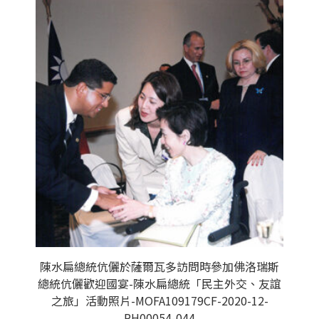
陳水扁總統伉儷於薩爾瓦多訪問時參加佛洛瑞斯
總統伉儷歡迎國宴-陳水扁總統「民主外交、友誼
之旅」活動照片-MOFA109179CF-2020-12-
PH00054-044