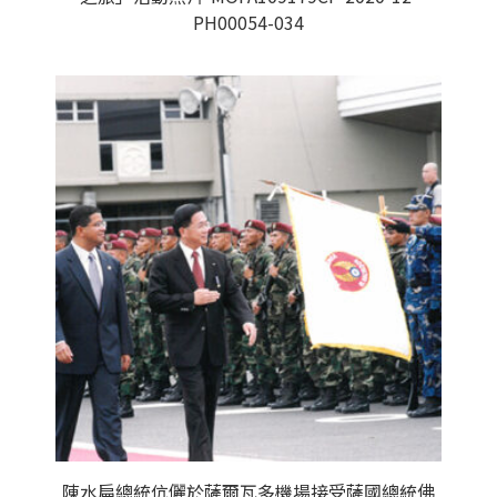
PH00054-034
陳水扁總統伉儷於薩爾瓦多機場接受薩國總統佛