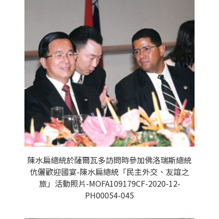
陳水扁總統於薩爾瓦多訪問時參加佛洛瑞斯總統
伉儷歡迎國宴-陳水扁總統「民主外交、友誼之
旅」活動照片-MOFA109179CF-2020-12-
PH00054-045