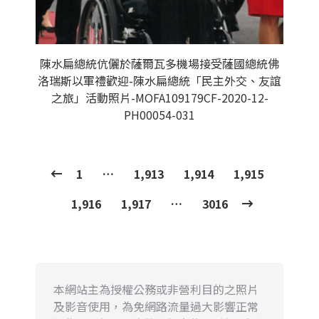
陳水扁總統伉儷於薩爾瓦多機場接受薩國總統佛
洛瑞斯以軍禮歡迎-陳水扁總統「民主外交、友誼
之旅」活動照片-MOFA109179CF-2020-12-
PH00054-031
1
…
1,913
1,914
1,915
1,916
1,917
…
3016
本網站主為授權公務或非營利目的之照片
及影音使用，為免網路流量過大影響正常