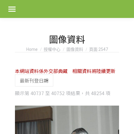
圖像資料
You are here:
Home
授權中心
圖像資料
頁面 2547
本網站資料係外交部典藏 相關資料將陸續更新
Sorted
顯示第 40737 至 40752 項結果，共 48254 項
by
latest