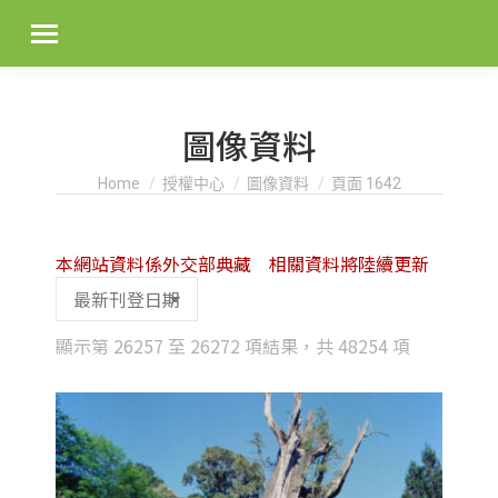
圖像資料
You are here:
Home
授權中心
圖像資料
頁面 1642
本網站資料係外交部典藏 相關資料將陸續更新
Sorted
顯示第 26257 至 26272 項結果，共 48254 項
by
latest