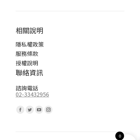
相關說明
隱私權政策
服務條款
授權說明
聯絡資訊
諮詢電話
02-33432956
Find us on:
Facebook
Twitter
YouTube
Instagram
page
page
page
page
opens
opens
opens
opens
0
in
in
in
in