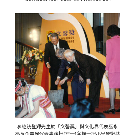
李總統登輝先生於「文馨獎」與文化界代表巫永
福及企業界代表辜濂松(左一)各抓一把小米象徵共