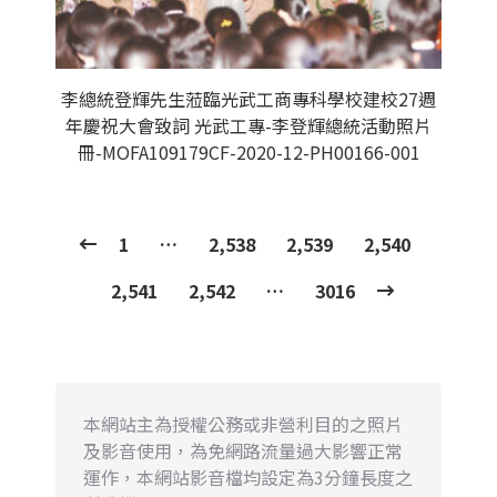
李總統登輝先生蒞臨光武工商專科學校建校27週
年慶祝大會致詞 光武工專-李登輝總統活動照片
冊-MOFA109179CF-2020-12-PH00166-001
1
…
2,538
2,539
2,540
2,541
2,542
…
3016
本網站主為授權公務或非營利目的之照片
及影音使用，為免網路流量過大影響正常
運作，本網站影音檔均設定為3分鐘長度之