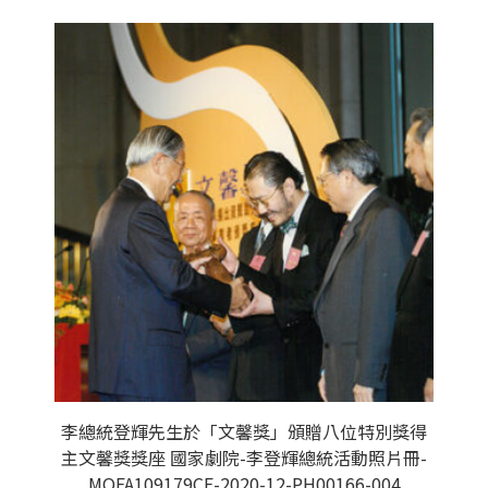
李總統登輝先生於「文馨獎」頒贈八位特別獎得
主文馨獎獎座 國家劇院-李登輝總統活動照片冊-
MOFA109179CF-2020-12-PH00166-004