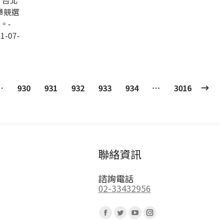
，台北
舉競選
。-
1-07-
…
930
931
932
933
934
…
3016
聯絡資訊
諮詢電話
02-33432956
Find us on:
Facebook
Twitter
YouTube
Instagram