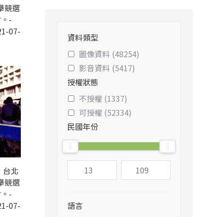
舉競選
。-
1-07-
資料類型
圖像資料 (48254)
影音資料 (5417)
授權狀態
不授權 (1337)
可授權 (52334)
民國年份
，台北
舉競選
。-
1-07-
語言