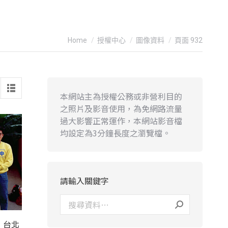
You are here:
Home
授權中心
圖像資料
頁面 932
本網站主為授權公務或非營利目的
之照片及影音使用，為免網路流量
過大影響正常運作，本網站影音檔
均設定為3分鐘長度之瀏覽檔。
請輸入關鍵字
，台北