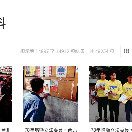
料
Sorted
顯示第 14897 至 14912 項結果，共 48254 項
by
latest
，台北
78年增額立法委員，台北
78年增額立法委員