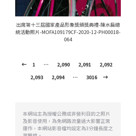
出席第十三屆國家產品形象獎頒獎典禮-陳水扁總
統活動照片-MOFA109179CF-2020-12-PH00018-
064
1
…
2,090
2,091
2,092
2,093
2,094
…
3016
本網站主為授權公務或非營利目的之照片
及影音使用，為免網路流量過大影響正常
運作，本網站影音檔均設定為3分鐘長度之
瀏覽檔。