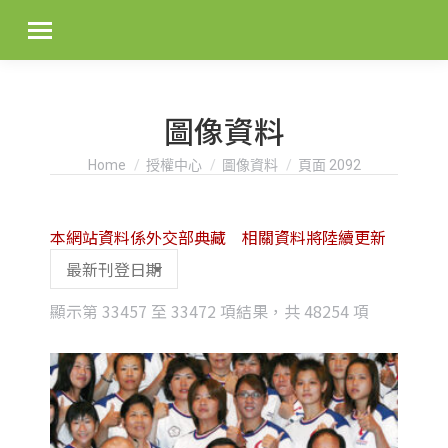
圖像資料
You are here:
Home
授權中心
圖像資料
頁面 2092
本網站資料係外交部典藏 相關資料將陸續更新
Sorted
顯示第 33457 至 33472 項結果，共 48254 項
by
latest