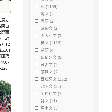
無 (1159)
粵文 (1)
二屆立
粵語 (2)
民國自
緬甸文 (3)
改選而
義大利文 (3)
員，於
英文 (1118)
2）12
出161
英語 (4)
所開票
葡萄牙文 (9)
4CC-
蒙古文 (1)
-220
蒙藏文 (2)
西班牙文 (122)
越南文 (22)
阿拉伯文 (7)
韓文 (11)
馬來文 (5)