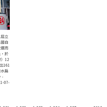
二屆立
民國自
改選而
員，於
）12
出161
陳水扁
-
1-07-