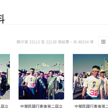
料
Sorted
顯示第 22113 至 22128 項結果，共 48254 項
by
latest
二屆立
中華民國行憲後第二屆立
中華民國行憲後第