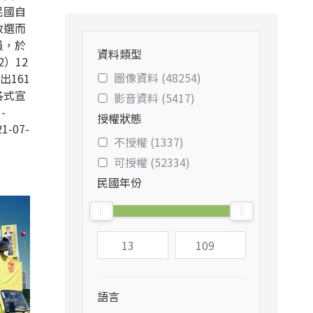
民國自
改選而
員，於
資料類型
2）12
圖像資料 (48254)
出161
各式宣
影音資料 (5417)
-
授權狀態
1-07-
不授權 (1337)
可授權 (52334)
民國年份
語言