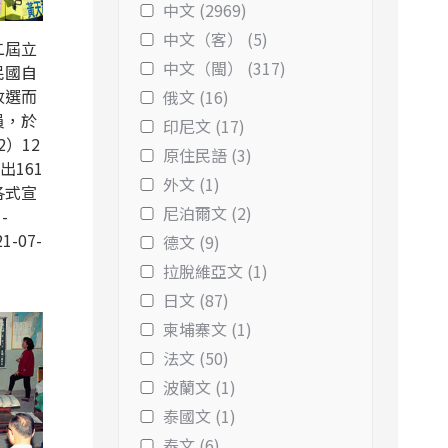
中文 (2969)
中文（客） (5)
二屆立
中文（閩） (317)
民國自
改選而
俄文 (16)
員，於
印尼文 (17)
2）12
原住民語 (3)
出161
外文 (1)
各式宣
尼泊爾文 (2)
-
1-07-
德文 (9)
拉脫維亞文 (1)
日文 (87)
柬埔寨文 (1)
法文 (50)
波蘭文 (1)
泰國文 (1)
泰文 (6)