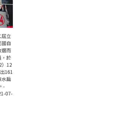
二屆立
民國自
改選而
員，於
2）12
出161
陳水扁
。-
1-07-