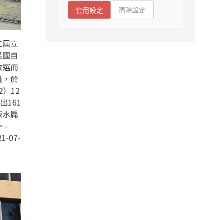
清除設定
套用設定
二屆立
民國自
改選而
員，於
2）12
出161
陳水扁
。-
1-07-