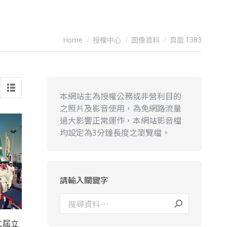
You are here:
Home
授權中心
圖像資料
頁面 1383
本網站主為授權公務或非營利目的
之照片及影音使用，為免網路流量
過大影響正常運作，本網站影音檔
均設定為3分鐘長度之瀏覽檔。
請輸入關鍵字
二屆立