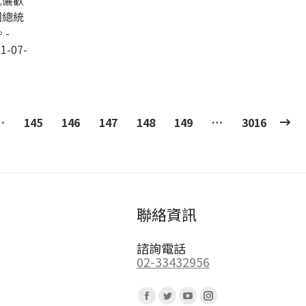
伉儷歡
國總統
-
1-07-
…
145
146
147
148
149
…
3016
聯絡資訊
諮詢電話
02-33432956
Find us on:
Facebook
Twitter
YouTube
Instagram