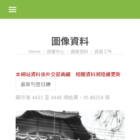
圖像資料
You are here:
Home
授權中心
圖像資料
頁面 278
本網站資料係外交部典藏 相關資料將陸續更新
Sorted
顯示第 4433 至 4448 項結果，共 48254 項
by
latest