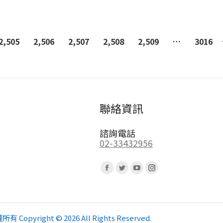
2,505
2,506
2,507
2,508
2,509
…
3016
聯絡資訊
諮詢電話
02-33432956
Find us on:
Facebook
Twitter
YouTube
Instagram
page
page
page
page
opens
opens
opens
opens
in
in
in
in
pyright © 2026 All Rights Reserved.