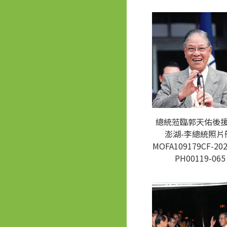
總統蒞臨郭天佑後
澎湖-李總統照片
MOFA109179CF-202
PH00119-065