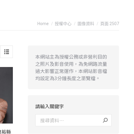
You are here:
Home
授權中心
圖像資料
頁面 2507
本網站主為授權公務或非營利目的
之照片及影音使用，為免網路流量
過大影響正常運作，本網站影音檔
均設定為3分鐘長度之瀏覽檔。
請輸入關鍵字
泉裕縣