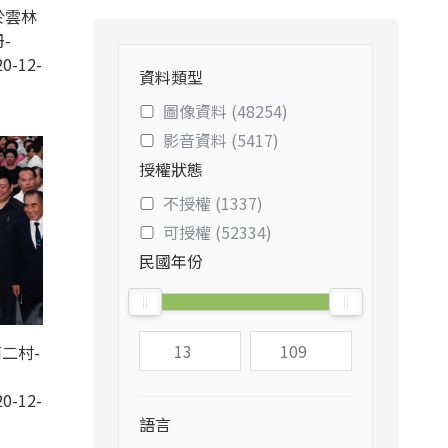
於雲林
-
0-12-
資料類型
圖像資料 (48254)
影音資料 (5417)
授權狀態
不授權 (1337)
可授權 (52334)
民國年份
二村-
0-12-
語言