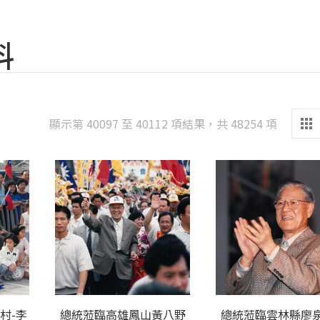
料
Sorted
顯示第 40097 至 40112 項結果，共 48254 項
by
latest
村-李
總統蒞臨高雄鳳山黃八野
總統蒞臨雲林縣廖