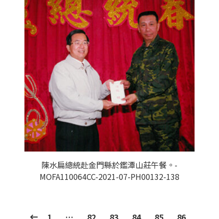
陳水扁總統赴金門縣於鑑潭山莊午餐。-
MOFA110064CC-2021-07-PH00132-138
1
…
82
83
84
85
86