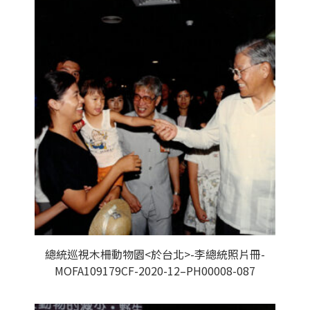
總統巡視木柵動物園<於台北>-李總統照片冊-
MOFA109179CF-2020-12–PH00008-087