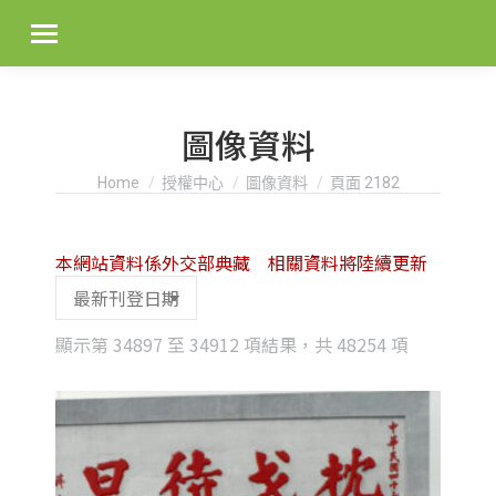
圖像資料
You are here:
Home
授權中心
圖像資料
頁面 2182
本網站資料係外交部典藏 相關資料將陸續更新
Sorted
顯示第 34897 至 34912 項結果，共 48254 項
by
latest