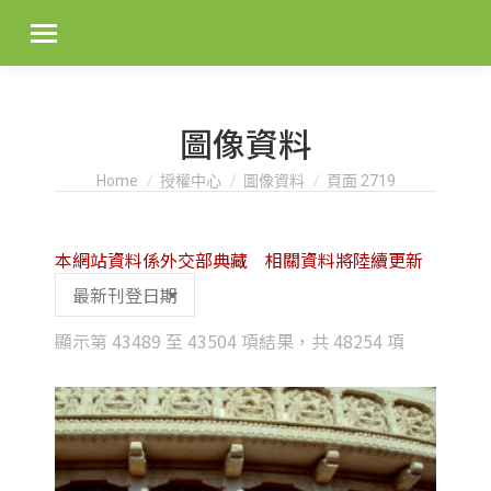
圖像資料
You are here:
Home
授權中心
圖像資料
頁面 2719
本網站資料係外交部典藏 相關資料將陸續更新
Sorted
顯示第 43489 至 43504 項結果，共 48254 項
by
latest