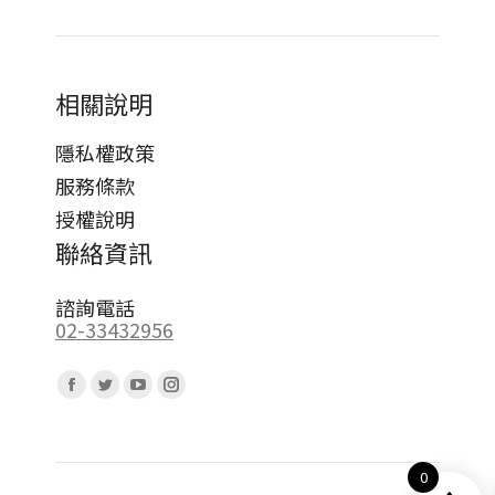
相關說明
隱私權政策
服務條款
授權說明
聯絡資訊
諮詢電話
02-33432956
Find us on:
Facebook
Twitter
YouTube
Instagram
page
page
page
page
opens
opens
opens
opens
0
in
in
in
in