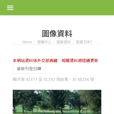
圖像資料
You are here:
Home
授權中心
圖像資料
頁面 2587
本網站資料係外交部典藏 相關資料將陸續更新
Sorted
顯示第 41377 至 41392 項結果，共 48254 項
by
latest