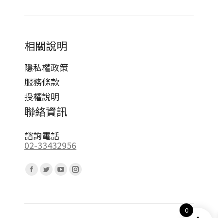
相關說明
隱私權政策
服務條款
授權說明
聯絡資訊
諮詢電話
02-33432956
Find us on:
Facebook
Twitter
YouTube
Instagram
page
page
page
page
opens
opens
opens
opens
0
in
in
in
in