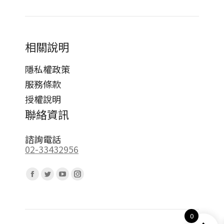
相關說明
隱私權政策
服務條款
授權說明
聯絡資訊
諮詢電話
02-33432956
Find us on:
Facebook
Twitter
YouTube
Instagram
page
page
page
page
opens
opens
opens
opens
0
in
in
in
in