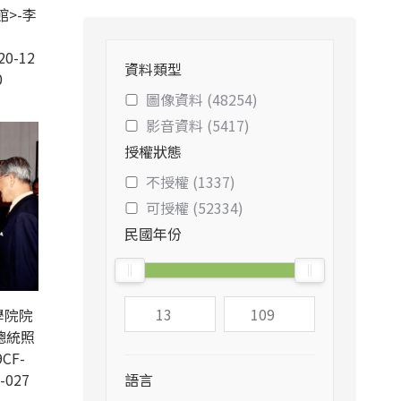
>-李
20-12
資料類型
0
圖像資料 (48254)
影音資料 (5417)
授權狀態
不授權 (1337)
可授權 (52334)
民國年份
學院院
李總統照
CF-
-027
語言