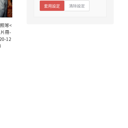
清除設定
套用設定
照等<
片冊-
20-12
8