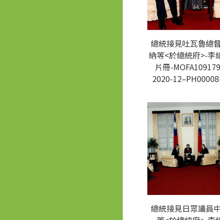
總統接見吐瓦魯總
納等<於總統府>-李
片冊-MOFA109179
2020-12–PH00008
總統接見日眾議員