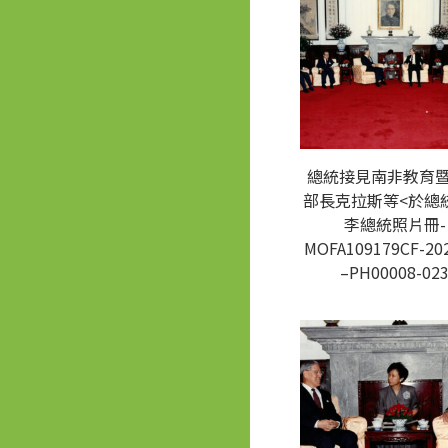
總統接見南非教育
部長克拉斯等<於總統
李總統照片冊-
MOFA109179CF-20
–PH00008-02