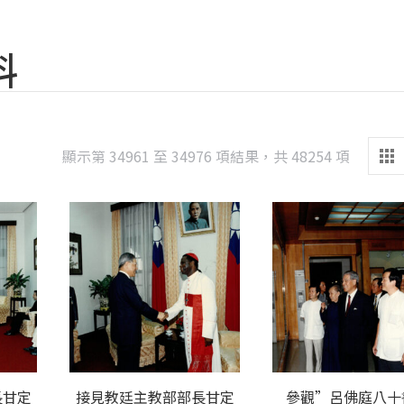
料
Sorted
顯示第 34961 至 34976 項結果，共 48254 項
by
latest
長甘定
接見教廷主教部部長甘定
參觀”呂佛庭八十