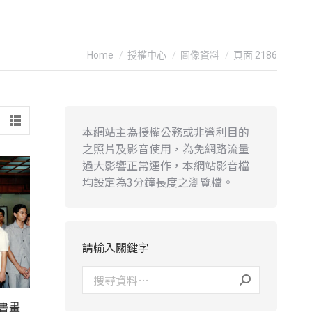
You are here:
Home
授權中心
圖像資料
頁面 2186
本網站主為授權公務或非營利目的
之照片及影音使用，為免網路流量
過大影響正常運作，本網站影音檔
均設定為3分鐘長度之瀏覽檔。
請輸入關鍵字
書畫