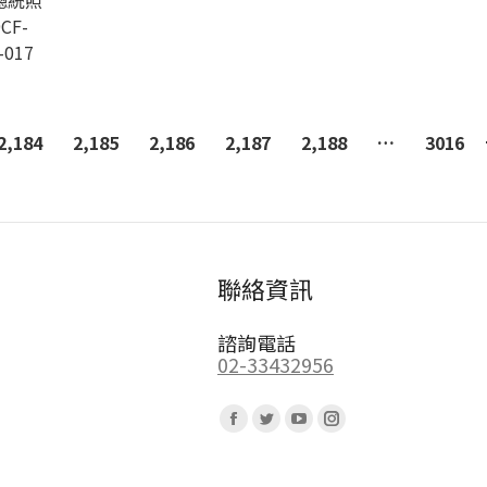
總統照
CF-
-017
2,184
2,185
2,186
2,187
2,188
…
3016
聯絡資訊
諮詢電話
02-33432956
Find us on:
Facebook
Twitter
YouTube
Instagram
page
page
page
page