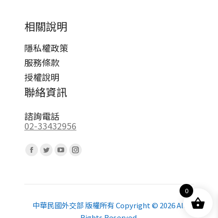
相關說明
隱私權政策
服務條款
授權說明
聯絡資訊
諮詢電話
02-33432956
Find us on:
Facebook
Twitter
YouTube
Instagram
page
page
page
page
opens
opens
opens
opens
0
in
in
in
in
new
new
new
new
中華民國外交部 版權所有 Copyright © 2026 All
Rights Reserved.