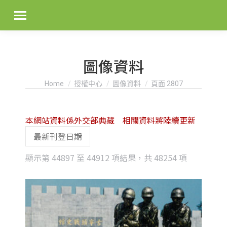
圖像資料
You are here:
Home
授權中心
圖像資料
頁面 2807
本網站資料係外交部典藏 相關資料將陸續更新
Sorted
顯示第 44897 至 44912 項結果，共 48254 項
by
latest