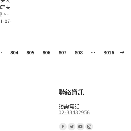
暨夫人
總理夫
。-
1-07-
…
804
805
806
807
808
…
3016
聯絡資訊
諮詢電話
02-33432956
Find us on:
Facebook
Twitter
YouTube
Instagram