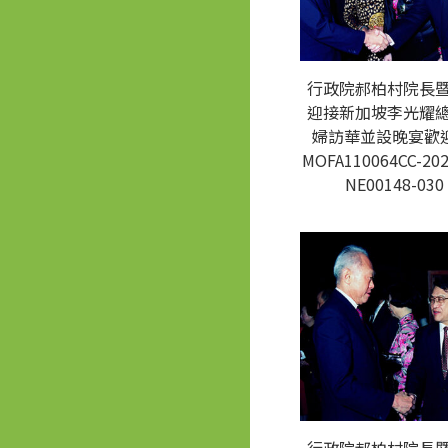
行政院郝柏村院長
迎接新加坡李光耀
婦訪華並設晚宴歡迎
MOFA110064CC-202
NE00148-030