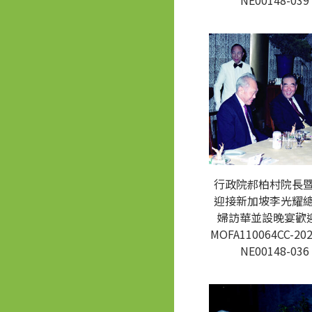
NE00148-039
行政院郝柏村院長
迎接新加坡李光耀
婦訪華並設晚宴歡迎
MOFA110064CC-202
NE00148-036