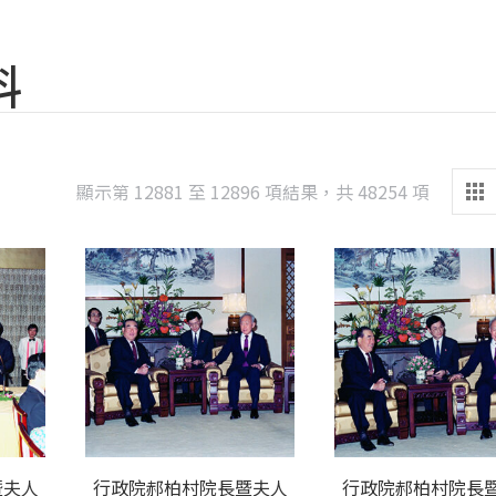
料
Sorted
顯示第 12881 至 12896 項結果，共 48254 項
by
latest
暨夫人
行政院郝柏村院長暨夫人
行政院郝柏村院長