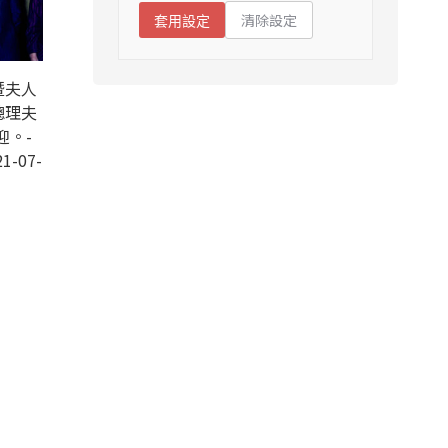
清除設定
套用設定
暨夫人
總理夫
迎。-
1-07-