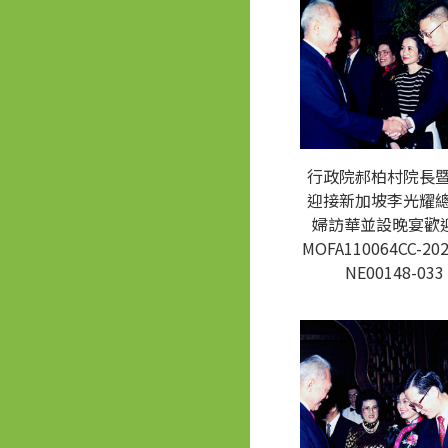
行政院郝柏村院長
迎接新加坡李光耀
婦訪華並設晚宴歡迎
MOFA110064CC-202
NE00148-033