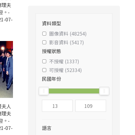
總理夫
迎。-
1-07-
資料類型
圖像資料 (48254)
影音資料 (5417)
授權狀態
不授權 (1337)
可授權 (52334)
民國年份
暨夫人
總理夫
迎。-
1-07-
語言