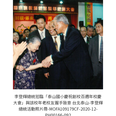
李登輝總統蒞臨「泰山國小慶祝創校百週年校慶
大會」與該校年老校友握手致意 台北泰山-李登輝
總統活動照片冊-MOFA109179CF-2020-12-
PH00166-092