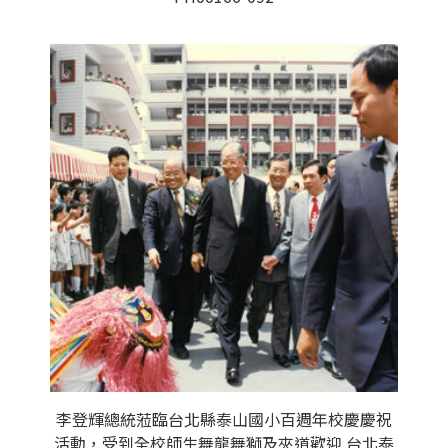
李登輝總統蒞臨台北縣泰山國小百週年校慶慶祝
活動，受到全校師生舞龍舞獅及夾道歡迎 台北泰