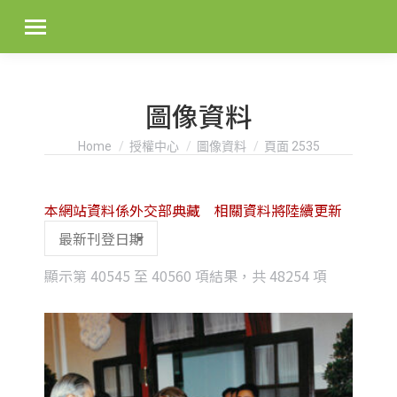
圖像資料
You are here:
Home
授權中心
圖像資料
頁面 2535
本網站資料係外交部典藏 相關資料將陸續更新
Sorted
顯示第 40545 至 40560 項結果，共 48254 項
by
latest