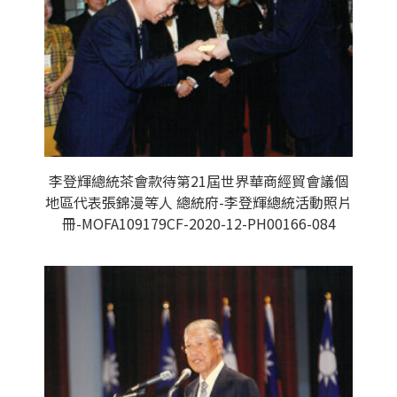
李登輝總統茶會款待第21屆世界華商經貿會議個
地區代表張錦漫等人 總統府-李登輝總統活動照片
冊-MOFA109179CF-2020-12-PH00166-084